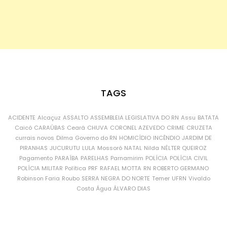
TAGS
ACIDENTE
Alcaçuz
ASSALTO
ASSEMBLEIA LEGISLATIVA DO RN
Assu
BATATA
Caicó
CARAÚBAS
Ceará
CHUVA
CORONEL AZEVEDO
CRIME
CRUZETA
currais novos
Dilma
Governo do RN
HOMICÍDIO
INCÊNDIO
JARDIM DE
PIRANHAS
JUCURUTU
LULA
Mossoró
NATAL
Nilda
NÉLTER QUEIROZ
Pagamento
PARAÍBA
PARELHAS
Parnamirim
POLÍCIA
POLÍCIA CIVIL
POLÍCIA MILITAR
Política
PRF
RAFAEL MOTTA
RN
ROBERTO GERMANO
Robinson Faria
Roubo
SERRA NEGRA DO NORTE
Temer
UFRN
Vivaldo
Costa
Água
ÁLVARO DIAS