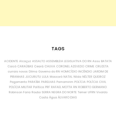
TAGS
ACIDENTE
Alcaçuz
ASSALTO
ASSEMBLEIA LEGISLATIVA DO RN
Assu
BATATA
Caicó
CARAÚBAS
Ceará
CHUVA
CORONEL AZEVEDO
CRIME
CRUZETA
currais novos
Dilma
Governo do RN
HOMICÍDIO
INCÊNDIO
JARDIM DE
PIRANHAS
JUCURUTU
LULA
Mossoró
NATAL
Nilda
NÉLTER QUEIROZ
Pagamento
PARAÍBA
PARELHAS
Parnamirim
POLÍCIA
POLÍCIA CIVIL
POLÍCIA MILITAR
Política
PRF
RAFAEL MOTTA
RN
ROBERTO GERMANO
Robinson Faria
Roubo
SERRA NEGRA DO NORTE
Temer
UFRN
Vivaldo
Costa
Água
ÁLVARO DIAS