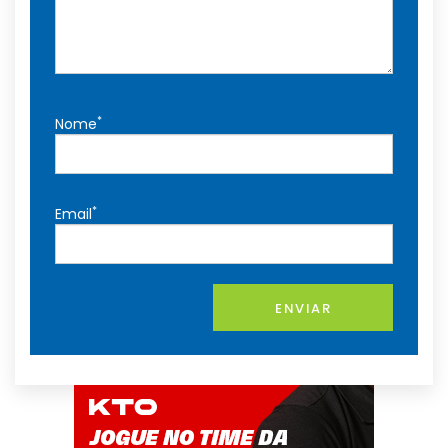
*
Nome
*
Email
ENVIAR