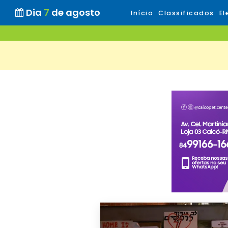
Dia
7
de agosto
Início
Classificados
El