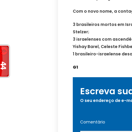
Com o novo nome, a contag
3 brasileiros mortos em Isr
Stelzer;
3 israelenses com ascendên
Yishay Barel, Celeste Fishb
1 brasileiro-israelense de
G1
Escreva su
O seu endereço de e-ma
Comentário