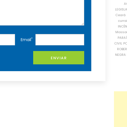
A
LEGISL
Ceará
curra
INCÊ
Mosso
PARA
*
Email
CIVIL
PO
ROBE
NEGRA 
ENVIAR