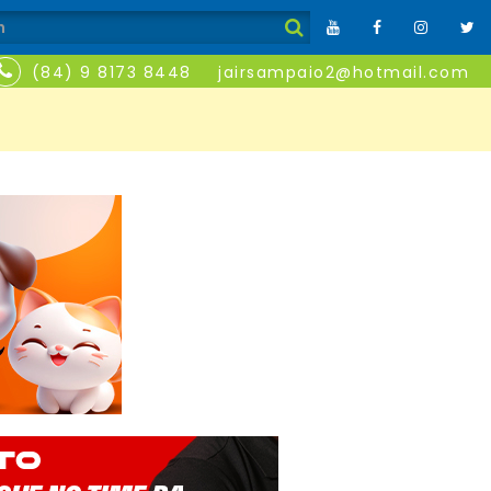
(84) 9 8173 8448
jairsampaio2@hotmail.com