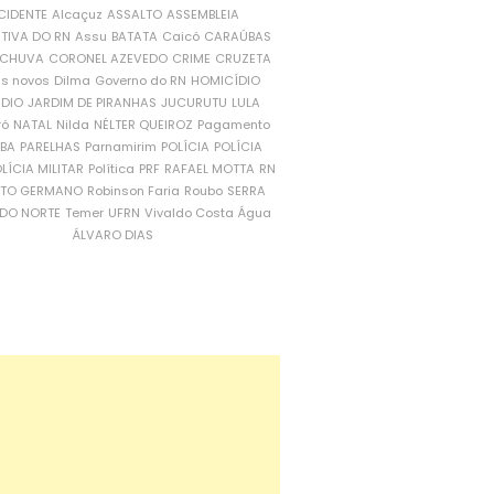
CIDENTE
Alcaçuz
ASSALTO
ASSEMBLEIA
ATIVA DO RN
Assu
BATATA
Caicó
CARAÚBAS
CHUVA
CORONEL AZEVEDO
CRIME
CRUZETA
is novos
Dilma
Governo do RN
HOMICÍDIO
NDIO
JARDIM DE PIRANHAS
JUCURUTU
LULA
ró
NATAL
Nilda
NÉLTER QUEIROZ
Pagamento
ÍBA
PARELHAS
Parnamirim
POLÍCIA
POLÍCIA
LÍCIA MILITAR
Política
PRF
RAFAEL MOTTA
RN
RTO GERMANO
Robinson Faria
Roubo
SERRA
DO NORTE
Temer
UFRN
Vivaldo Costa
Água
ÁLVARO DIAS