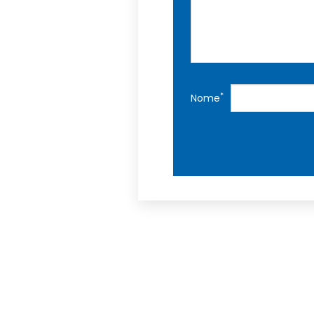
*
Nome