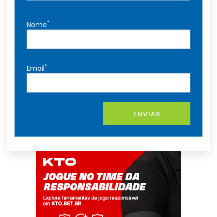
*
Nome
*
Email
ENVIAR