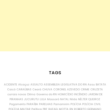
TAGS
ACIDENTE
Alcaçuz
ASSALTO
ASSEMBLEIA LEGISLATIVA DO RN
Assu
BATATA
Caicó
CARAÚBAS
Ceará
CHUVA
CORONEL AZEVEDO
CRIME
CRUZETA
currais novos
Dilma
Governo do RN
HOMICÍDIO
INCÊNDIO
JARDIM DE
PIRANHAS
JUCURUTU
LULA
Mossoró
NATAL
Nilda
NÉLTER QUEIROZ
Pagamento
PARAÍBA
PARELHAS
Parnamirim
POLÍCIA
POLÍCIA CIVIL
POLÍCIA MILITAR
Política
PRF
RAFAEL MOTTA
RN
ROBERTO GERMANO