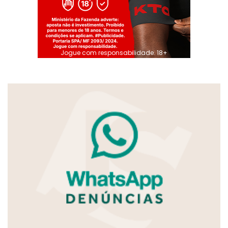
Jogue com responsabilidade. 18+