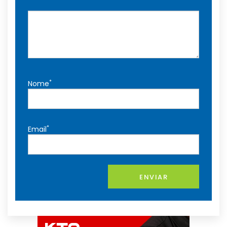
*
Nome
*
Email
ENVIAR