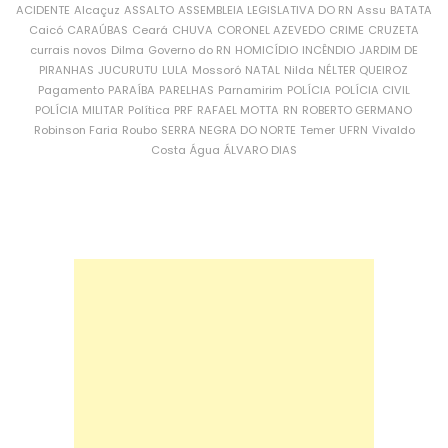
ACIDENTE
Alcaçuz
ASSALTO
ASSEMBLEIA LEGISLATIVA DO RN
Assu
BATATA
Caicó
CARAÚBAS
Ceará
CHUVA
CORONEL AZEVEDO
CRIME
CRUZETA
currais novos
Dilma
Governo do RN
HOMICÍDIO
INCÊNDIO
JARDIM DE
PIRANHAS
JUCURUTU
LULA
Mossoró
NATAL
Nilda
NÉLTER QUEIROZ
Pagamento
PARAÍBA
PARELHAS
Parnamirim
POLÍCIA
POLÍCIA CIVIL
POLÍCIA MILITAR
Política
PRF
RAFAEL MOTTA
RN
ROBERTO GERMANO
Robinson Faria
Roubo
SERRA NEGRA DO NORTE
Temer
UFRN
Vivaldo
Costa
Água
ÁLVARO DIAS