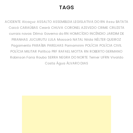
TAGS
ACIDENTE
Alcaçuz
ASSALTO
ASSEMBLEIA LEGISLATIVA DO RN
Assu
BATATA
Caicó
CARAÚBAS
Ceará
CHUVA
CORONEL AZEVEDO
CRIME
CRUZETA
currais novos
Dilma
Governo do RN
HOMICÍDIO
INCÊNDIO
JARDIM DE
PIRANHAS
JUCURUTU
LULA
Mossoró
NATAL
Nilda
NÉLTER QUEIROZ
Pagamento
PARAÍBA
PARELHAS
Parnamirim
POLÍCIA
POLÍCIA CIVIL
POLÍCIA MILITAR
Política
PRF
RAFAEL MOTTA
RN
ROBERTO GERMANO
Robinson Faria
Roubo
SERRA NEGRA DO NORTE
Temer
UFRN
Vivaldo
Costa
Água
ÁLVARO DIAS