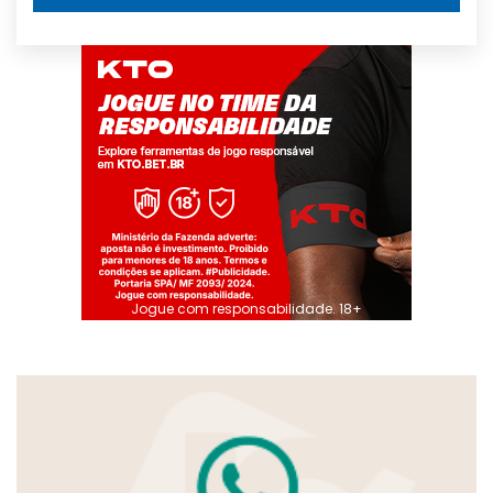
Jogue com responsabilidade. 18+