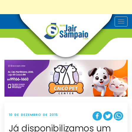
T
o
g
g
l
e
n
a
v
i
g
a
t
i
o
n
10 DE DEZEMBRO DE 2015
Já disponibilizamos um