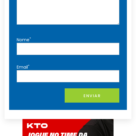
*
Nome
*
Email
ENVIAR