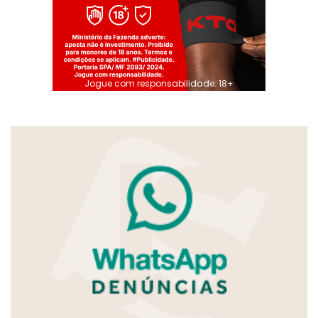
Jogue com responsabilidade. 18+