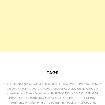
TAGS
ACIDENTE
Alcaçuz
ASSALTO
ASSEMBLEIA LEGISLATIVA DO RN
Assu
BATATA
Caicó
CARAÚBAS
Ceará
CHUVA
CORONEL AZEVEDO
CRIME
CRUZETA
currais novos
Dilma
Governo do RN
HOMICÍDIO
INCÊNDIO
JARDIM DE
PIRANHAS
JUCURUTU
LULA
Mossoró
NATAL
Nilda
NÉLTER QUEIROZ
Pagamento
PARAÍBA
PARELHAS
Parnamirim
POLÍCIA
POLÍCIA CIVIL