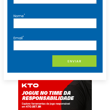
*
Nome
*
Email
ENVIAR