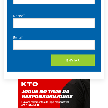
*
Nome
*
Email
ENVIAR