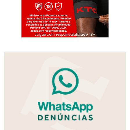
Jogue com responsabilidade. 18+