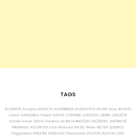
TAGS
ACIDENTE
Alcaçuz
ASSALTO
ASSEMBLEIA LEGISLATIVA DO RN
Assu
BATATA
Caicó
CARAÚBAS
Ceará
CHUVA
CORONEL AZEVEDO
CRIME
CRUZETA
currais novos
Dilma
Governo do RN
HOMICÍDIO
INCÊNDIO
JARDIM DE
PIRANHAS
JUCURUTU
LULA
Mossoró
NATAL
Nilda
NÉLTER QUEIROZ
Pagamento
PARAÍBA
PARELHAS
Parnamirim
POLÍCIA
POLÍCIA CIVIL