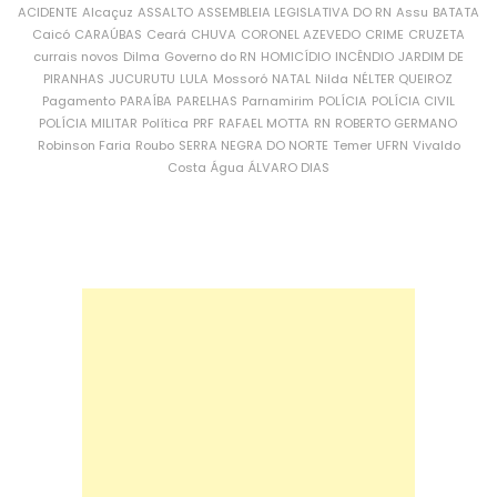
ACIDENTE
Alcaçuz
ASSALTO
ASSEMBLEIA LEGISLATIVA DO RN
Assu
BATATA
Caicó
CARAÚBAS
Ceará
CHUVA
CORONEL AZEVEDO
CRIME
CRUZETA
currais novos
Dilma
Governo do RN
HOMICÍDIO
INCÊNDIO
JARDIM DE
PIRANHAS
JUCURUTU
LULA
Mossoró
NATAL
Nilda
NÉLTER QUEIROZ
Pagamento
PARAÍBA
PARELHAS
Parnamirim
POLÍCIA
POLÍCIA CIVIL
POLÍCIA MILITAR
Política
PRF
RAFAEL MOTTA
RN
ROBERTO GERMANO
Robinson Faria
Roubo
SERRA NEGRA DO NORTE
Temer
UFRN
Vivaldo
Costa
Água
ÁLVARO DIAS