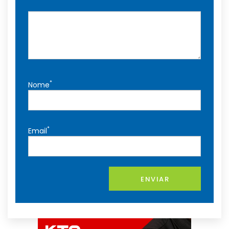
*
Nome
*
Email
ENVIAR