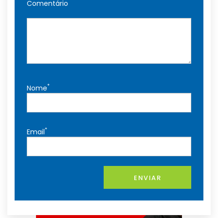
Comentário
*
Nome
*
Email
ENVIAR