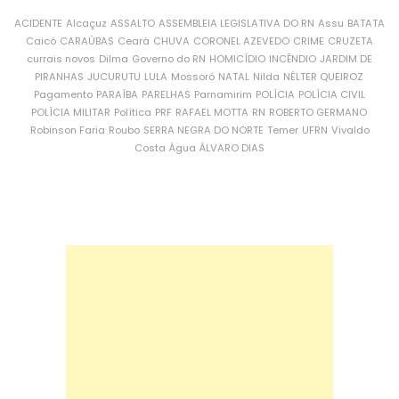
ACIDENTE
Alcaçuz
ASSALTO
ASSEMBLEIA LEGISLATIVA DO RN
Assu
BATATA
Caicó
CARAÚBAS
Ceará
CHUVA
CORONEL AZEVEDO
CRIME
CRUZETA
currais novos
Dilma
Governo do RN
HOMICÍDIO
INCÊNDIO
JARDIM DE
PIRANHAS
JUCURUTU
LULA
Mossoró
NATAL
Nilda
NÉLTER QUEIROZ
Pagamento
PARAÍBA
PARELHAS
Parnamirim
POLÍCIA
POLÍCIA CIVIL
POLÍCIA MILITAR
Política
PRF
RAFAEL MOTTA
RN
ROBERTO GERMANO
Robinson Faria
Roubo
SERRA NEGRA DO NORTE
Temer
UFRN
Vivaldo
Costa
Água
ÁLVARO DIAS