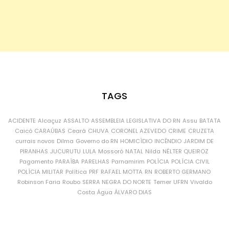
TAGS
ACIDENTE
Alcaçuz
ASSALTO
ASSEMBLEIA LEGISLATIVA DO RN
Assu
BATATA
Caicó
CARAÚBAS
Ceará
CHUVA
CORONEL AZEVEDO
CRIME
CRUZETA
currais novos
Dilma
Governo do RN
HOMICÍDIO
INCÊNDIO
JARDIM DE
PIRANHAS
JUCURUTU
LULA
Mossoró
NATAL
Nilda
NÉLTER QUEIROZ
Pagamento
PARAÍBA
PARELHAS
Parnamirim
POLÍCIA
POLÍCIA CIVIL
POLÍCIA MILITAR
Política
PRF
RAFAEL MOTTA
RN
ROBERTO GERMANO
Robinson Faria
Roubo
SERRA NEGRA DO NORTE
Temer
UFRN
Vivaldo
Costa
Água
ÁLVARO DIAS