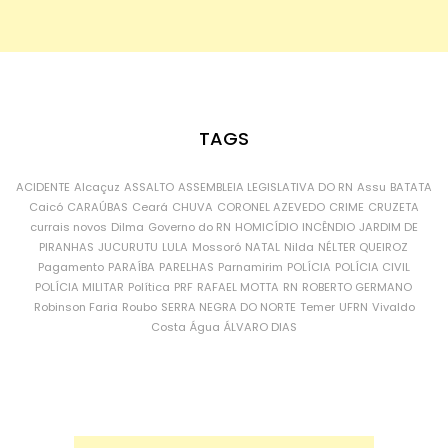
TAGS
ACIDENTE
Alcaçuz
ASSALTO
ASSEMBLEIA LEGISLATIVA DO RN
Assu
BATATA
Caicó
CARAÚBAS
Ceará
CHUVA
CORONEL AZEVEDO
CRIME
CRUZETA
currais novos
Dilma
Governo do RN
HOMICÍDIO
INCÊNDIO
JARDIM DE
PIRANHAS
JUCURUTU
LULA
Mossoró
NATAL
Nilda
NÉLTER QUEIROZ
Pagamento
PARAÍBA
PARELHAS
Parnamirim
POLÍCIA
POLÍCIA CIVIL
POLÍCIA MILITAR
Política
PRF
RAFAEL MOTTA
RN
ROBERTO GERMANO
Robinson Faria
Roubo
SERRA NEGRA DO NORTE
Temer
UFRN
Vivaldo
Costa
Água
ÁLVARO DIAS