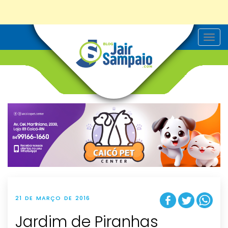
T
o
g
g
l
e
n
a
v
i
g
a
t
i
o
n
21 DE MARÇO DE 2016
Jardim de Piranhas