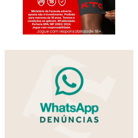
Jogue com responsabilidade. 18+