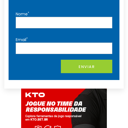
*
Nome
*
Email
ENVIAR