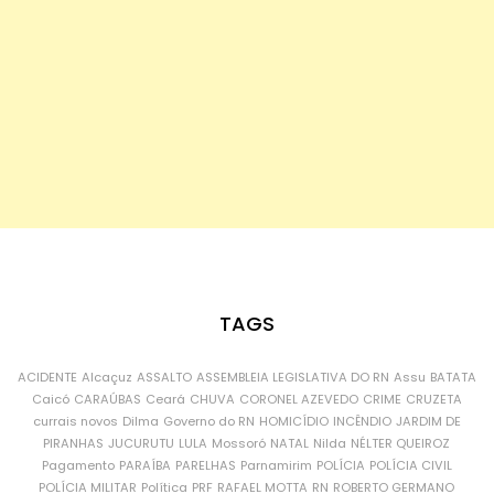
TAGS
ACIDENTE
Alcaçuz
ASSALTO
ASSEMBLEIA LEGISLATIVA DO RN
Assu
BATATA
Caicó
CARAÚBAS
Ceará
CHUVA
CORONEL AZEVEDO
CRIME
CRUZETA
currais novos
Dilma
Governo do RN
HOMICÍDIO
INCÊNDIO
JARDIM DE
PIRANHAS
JUCURUTU
LULA
Mossoró
NATAL
Nilda
NÉLTER QUEIROZ
Pagamento
PARAÍBA
PARELHAS
Parnamirim
POLÍCIA
POLÍCIA CIVIL
POLÍCIA MILITAR
Política
PRF
RAFAEL MOTTA
RN
ROBERTO GERMANO