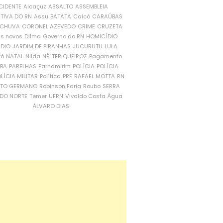
CIDENTE
Alcaçuz
ASSALTO
ASSEMBLEIA
ATIVA DO RN
Assu
BATATA
Caicó
CARAÚBAS
CHUVA
CORONEL AZEVEDO
CRIME
CRUZETA
is novos
Dilma
Governo do RN
HOMICÍDIO
NDIO
JARDIM DE PIRANHAS
JUCURUTU
LULA
ró
NATAL
Nilda
NÉLTER QUEIROZ
Pagamento
ÍBA
PARELHAS
Parnamirim
POLÍCIA
POLÍCIA
LÍCIA MILITAR
Política
PRF
RAFAEL MOTTA
RN
RTO GERMANO
Robinson Faria
Roubo
SERRA
DO NORTE
Temer
UFRN
Vivaldo Costa
Água
ÁLVARO DIAS