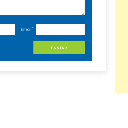
*
Email
ENVIAR