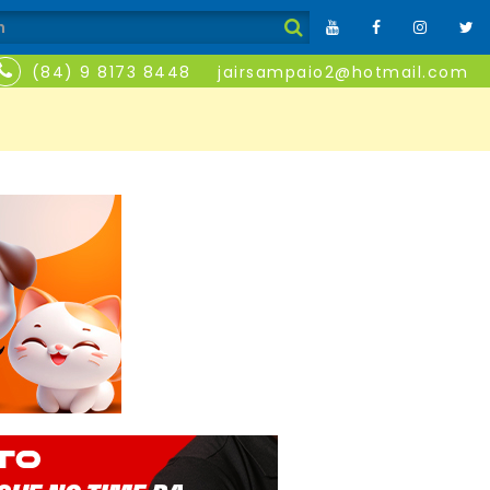
(84) 9 8173 8448
jairsampaio2@hotmail.com