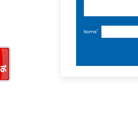
*
Nome