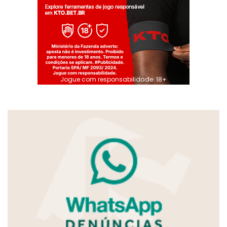
Jogue com responsabilidade. 18+