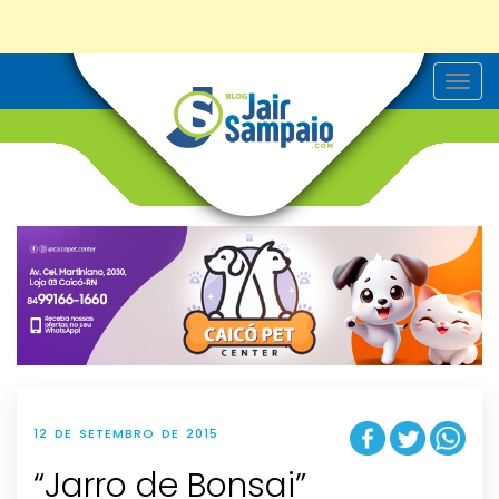
T
o
g
g
l
e
n
a
v
i
g
a
t
i
o
n
12 DE SETEMBRO DE 2015
“Jarro de Bonsai”