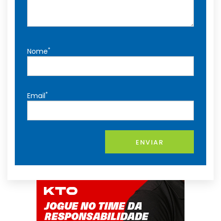
*
Nome
*
Email
ENVIAR