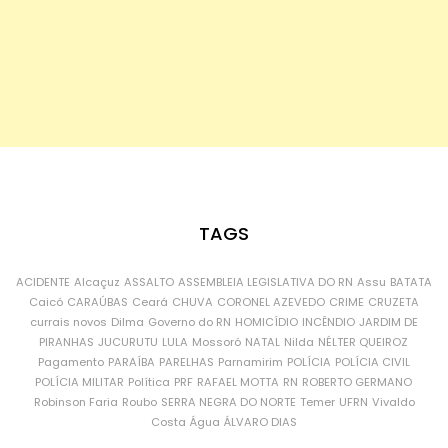
TAGS
ACIDENTE
Alcaçuz
ASSALTO
ASSEMBLEIA LEGISLATIVA DO RN
Assu
BATATA
Caicó
CARAÚBAS
Ceará
CHUVA
CORONEL AZEVEDO
CRIME
CRUZETA
currais novos
Dilma
Governo do RN
HOMICÍDIO
INCÊNDIO
JARDIM DE
PIRANHAS
JUCURUTU
LULA
Mossoró
NATAL
Nilda
NÉLTER QUEIROZ
Pagamento
PARAÍBA
PARELHAS
Parnamirim
POLÍCIA
POLÍCIA CIVIL
POLÍCIA MILITAR
Política
PRF
RAFAEL MOTTA
RN
ROBERTO GERMANO
Robinson Faria
Roubo
SERRA NEGRA DO NORTE
Temer
UFRN
Vivaldo
Costa
Água
ÁLVARO DIAS