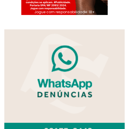
Jogue com responsabilidade. 18+