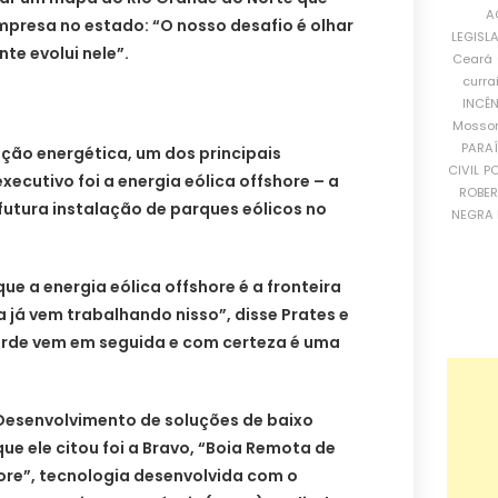
A
presa no estado: “O nosso desafio é olhar
LEGISL
te evolui nele”.
Ceará
curra
INCÊ
Mosso
PARA
ição energética, um dos principais
CIVIL
PO
ecutivo foi a energia eólica offshore – a
ROBE
futura instalação de parques eólicos no
NEGRA 
ue a energia eólica offshore é a fronteira
a já vem trabalhando nisso”, disse Prates e
erde vem em seguida e com certeza é uma
 Desenvolvimento de soluções de baixo
ue ele citou foi a Bravo, “Boia Remota de
ore”, tecnologia desenvolvida com o