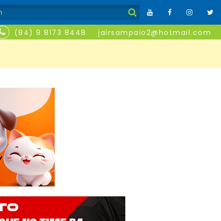
(84) 9 8173 8448
jairsampaio2@hotmail.com