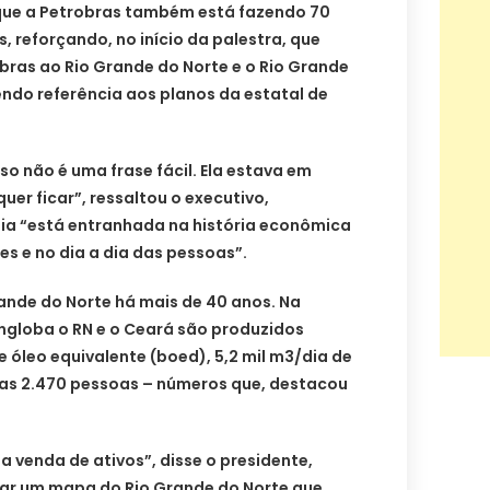
 que a Petrobras também está fazendo 70
, reforçando, no início da palestra, que
bras ao Rio Grande do Norte e o Rio Grande
endo referência aos planos da estatal de
sso não é uma frase fácil. Ela estava em
uer ficar”, ressaltou o executivo,
a “está entranhada na história econômica
es e no dia a dia das pessoas”.
ande do Norte há mais de 40 anos. Na
ngloba o RN e o Ceará são produzidos
e óleo equivalente (boed), 5,2 mil m3/dia de
as 2.470 pessoas – números que, destacou
.
a venda de ativos”, disse o presidente,
ar um mapa do Rio Grande do Norte que