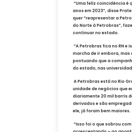
“Uma feliz coincidência é
anos em 2023”, disse Prates
quer “reapresentar a Petro
do Norte à Petrobras”, faz
continuar no estado.
“A Petrobras fica no RN e i
marcha de ir embora, mas q
pontuando que a companhi
do estado, nas universidad
A Petrobras está no Rio Gr
unidade de negócios que e
diariamente 20 mil barris d
derivados e são empregad
ele, já foram bem maiores
“Isso foi o que sobrou com 
acrescentando – ao apont