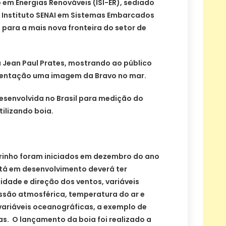
o em Energias Renováveis (ISI-ER), sediado
o Instituto SENAI em Sistemas Embarcados
, para a mais nova fronteira do setor de
ou Jean Paul Prates, mostrando ao público
entação uma imagem da Bravo no mar.
desenvolvida no Brasil para medição do
tilizando boia.
rinho foram iniciados em dezembro do ano
tá em desenvolvimento deverá ter
dade e direção dos ventos, variáveis
são atmosférica, temperatura do ar e
variáveis oceanográficas, a exemplo de
s. O lançamento da boia foi realizado a