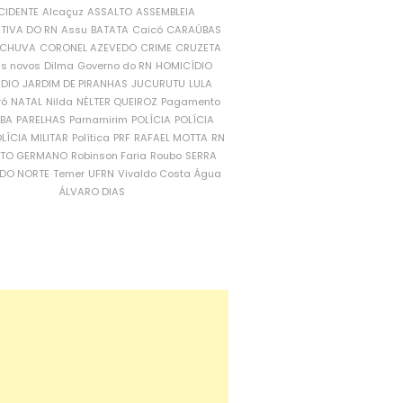
CIDENTE
Alcaçuz
ASSALTO
ASSEMBLEIA
ATIVA DO RN
Assu
BATATA
Caicó
CARAÚBAS
CHUVA
CORONEL AZEVEDO
CRIME
CRUZETA
is novos
Dilma
Governo do RN
HOMICÍDIO
NDIO
JARDIM DE PIRANHAS
JUCURUTU
LULA
ró
NATAL
Nilda
NÉLTER QUEIROZ
Pagamento
ÍBA
PARELHAS
Parnamirim
POLÍCIA
POLÍCIA
LÍCIA MILITAR
Política
PRF
RAFAEL MOTTA
RN
RTO GERMANO
Robinson Faria
Roubo
SERRA
DO NORTE
Temer
UFRN
Vivaldo Costa
Água
ÁLVARO DIAS