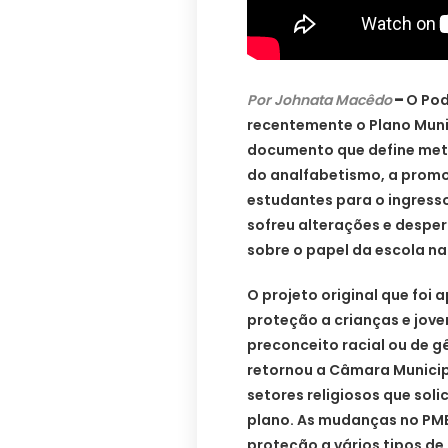
Por Johnata Macêdo
–
O Pod
recentemente o Plano Muni
documento que define metas
do analfabetismo, a prom
estudantes para o ingress
sofreu alterações e despe
sobre o papel da escola n
O projeto original que foi 
proteção a crianças e jove
preconceito racial ou de g
retornou a Câmara Municip
setores religiosos que sol
plano. As mudanças no PME
proteção a vários tipos de