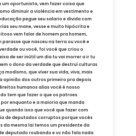
 um oportunista, vem fazer coisa que
como diminuir a violência em vestimento e
educação pegue seu salario e divida com
ias seu mane, vesse e muito hipócrita e
itoso vem falar de homem pra homem,
 parasse que nasceu na terra ou você e
verdade ou você, foi você que criou o
xa de ser inútil um dia tu vai morrer a ir tu
quem o dono da verdade que destruí culturas
a modismo, que viver sua vida, viva, mais
 a opinião dos outros primeiro pra depois
 direitos humanos alias você é nosso
o tem que fazer o que os patroes
por enquanto e a maioria que manda
ue quando isso que você que fazer com
ia de deputados corruptos porque vocês
s da mesma lai temos um presidente da
e deputado roubando e vc não fala nada