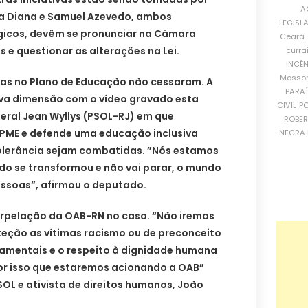
A
ita Diana e Samuel Azevedo, ambos
LEGISL
gicos, devêm se pronunciar na Câmara
Ceará
s e questionar as alterações na Lei.
curra
INCÊ
Mosso
as no Plano de Educação não cessaram. A
PARA
va dimensão com o vídeo gravado esta
CIVIL
PO
ral Jean Wyllys (PSOL-RJ) em que
ROBE
PME e defende uma educação inclusiva
NEGRA 
tolerância sejam combatidas. ”Nós estamos
do se transformou e não vai parar, o mundo
pessoas”, afirmou o deputado.
terpelação da OAB-RN no caso. “Não iremos
teção as vítimas racismo ou de preconceito
damentais e o respeito à dignidade humana
or isso que estaremos acionando a OAB”
OL e ativista de direitos humanos, João