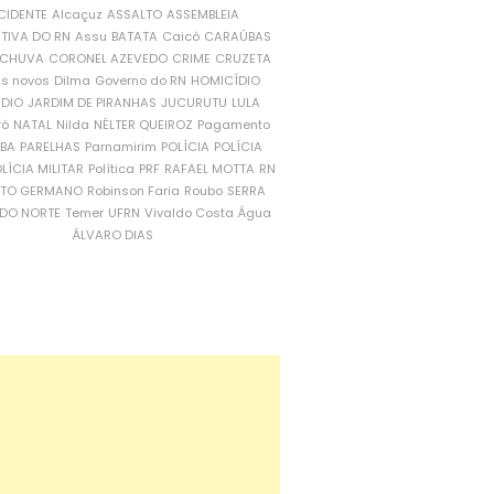
CIDENTE
Alcaçuz
ASSALTO
ASSEMBLEIA
ATIVA DO RN
Assu
BATATA
Caicó
CARAÚBAS
CHUVA
CORONEL AZEVEDO
CRIME
CRUZETA
is novos
Dilma
Governo do RN
HOMICÍDIO
NDIO
JARDIM DE PIRANHAS
JUCURUTU
LULA
ró
NATAL
Nilda
NÉLTER QUEIROZ
Pagamento
ÍBA
PARELHAS
Parnamirim
POLÍCIA
POLÍCIA
LÍCIA MILITAR
Política
PRF
RAFAEL MOTTA
RN
RTO GERMANO
Robinson Faria
Roubo
SERRA
DO NORTE
Temer
UFRN
Vivaldo Costa
Água
ÁLVARO DIAS