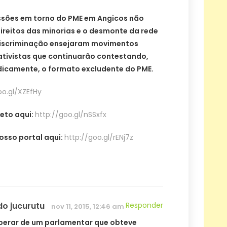
ssões em torno do PME em Angicos não
direitos das minorias e o desmonte da rede
discriminação ensejaram movimentos
 ativistas que continuarão contestando,
idicamente, o formato excludente do PME.
oo.gl/XZEfHy
eto aqui:
http://goo.gl/nSSxfx
osso portal aqui:
http://goo.gl/rENj7z
o jucurutu
Responder
nov 11, 2015, 12:46 am
perar de um parlamentar que obteve