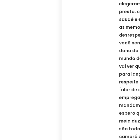
elegeram
presta, 
saudê e 
as memor
desrespe
você nem
dono da 
mundo dei
vai ver 
para lanç
respeite
falar de
empregad
mandam 
espero q
meia duz
são todo
camará d