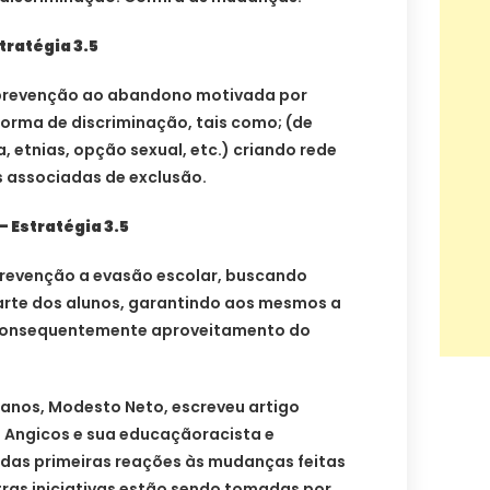
stratégia 3.5
 prevenção ao abandono motivada por
orma de discriminação, tais como; (de
, etnias, opção sexual, etc.) criando rede
 associadas de exclusão.
– Estratégia 3.5
prevenção a evasão escolar, buscando
rte dos alunos, garantindo aos mesmos a
consequentemente aproveitamento do
manos, Modesto Neto, escreveu artigo
de Angicos e sua educaçãoracista e
 das primeiras reações às mudanças feitas
ras iniciativas estão sendo tomadas por