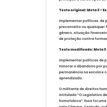
Texto original: Meta 3 – E
Implementar políticas de
preconceito ou quaisquer f
gênero, situação financeira
de proteção contra formas
Texto modificado: Meta 3 
implementar políticas de 
minorar o abandono por pa
permanência na escola e 
aprendizado.
O militante de direitos hu
intitulado “O Legislativo 
homofobica”. Essa foi uma
pela Câmara. Contudo, out