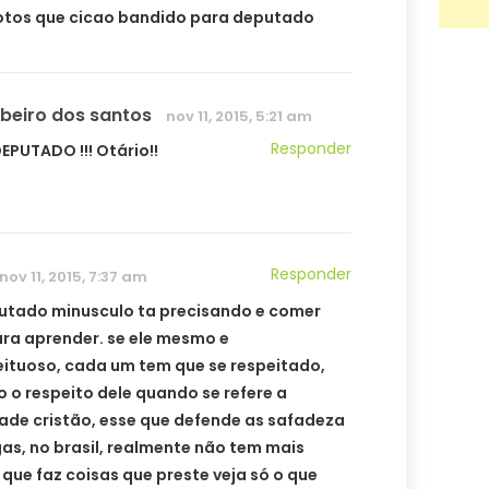
tos que cicao bandido para deputado
ibeiro dos santos
nov 11, 2015, 5:21 am
Responder
EPUTADO !!! Otário!!
Responder
nov 11, 2015, 7:37 am
utado minusculo ta precisando e comer
ra aprender. se ele mesmo e
ituoso, cada um tem que se respeitado,
 o respeito dele quando se refere a
de cristão, esse que defende as safadeza
gas, no brasil, realmente não tem mais
 que faz coisas que preste veja só o que