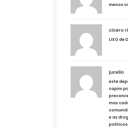
menos vo
cicero r
LIXO de D
jucelio
este dep
capim pa
preconce
mas cado
comunida
e as dro
politicos