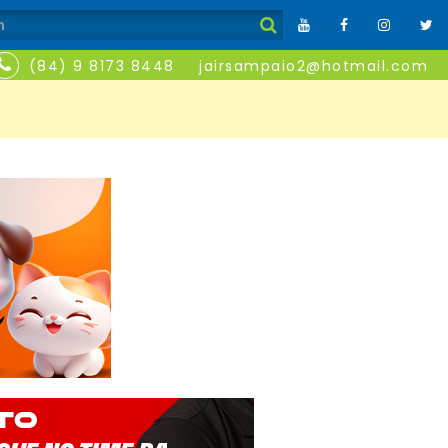
(84) 9 8173 8448
jairsampaio2@hotmail.com