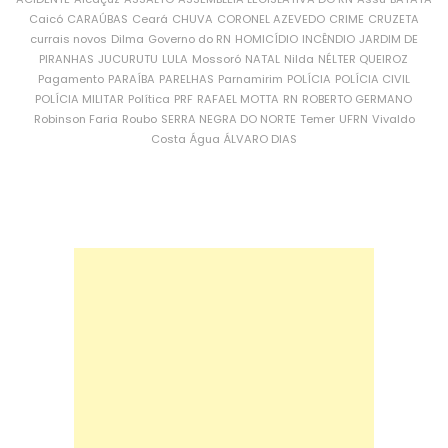
Caicó
CARAÚBAS
Ceará
CHUVA
CORONEL AZEVEDO
CRIME
CRUZETA
currais novos
Dilma
Governo do RN
HOMICÍDIO
INCÊNDIO
JARDIM DE
PIRANHAS
JUCURUTU
LULA
Mossoró
NATAL
Nilda
NÉLTER QUEIROZ
Pagamento
PARAÍBA
PARELHAS
Parnamirim
POLÍCIA
POLÍCIA CIVIL
POLÍCIA MILITAR
Política
PRF
RAFAEL MOTTA
RN
ROBERTO GERMANO
Robinson Faria
Roubo
SERRA NEGRA DO NORTE
Temer
UFRN
Vivaldo
Costa
Água
ÁLVARO DIAS