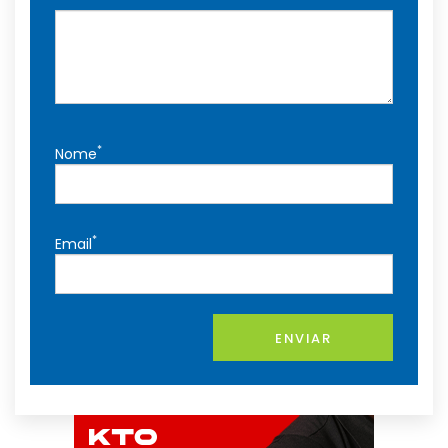
*
Nome
*
Email
ENVIAR