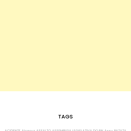
TAGS
ACIDENTE
Alcaçuz
ASSALTO
ASSEMBLEIA LEGISLATIVA DO RN
Assu
BATATA