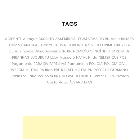
TAGS
ACIDENTE
Alcaçuz
ASSALTO
ASSEMBLEIA LEGISLATIVA DO RN
Assu
BATATA
Caicó
CARAÚBAS
Ceará
CHUVA
CORONEL AZEVEDO
CRIME
CRUZETA
currais novos
Dilma
Governo do RN
HOMICÍDIO
INCÊNDIO
JARDIM DE
PIRANHAS
JUCURUTU
LULA
Mossoró
NATAL
Nilda
NÉLTER QUEIROZ
Pagamento
PARAÍBA
PARELHAS
Parnamirim
POLÍCIA
POLÍCIA CIVIL
POLÍCIA MILITAR
Política
PRF
RAFAEL MOTTA
RN
ROBERTO GERMANO
Robinson Faria
Roubo
SERRA NEGRA DO NORTE
Temer
UFRN
Vivaldo
Costa
Água
ÁLVARO DIAS