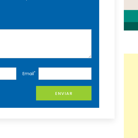
*
Email
ENVIAR