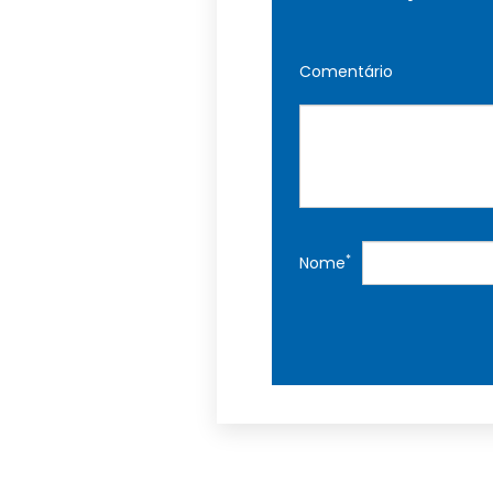
Comentário
*
Nome