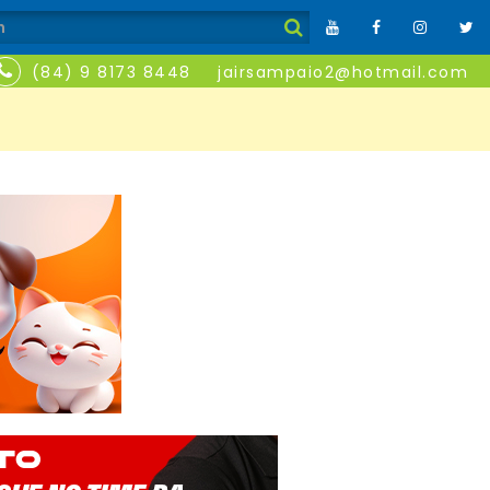
(84) 9 8173 8448
jairsampaio2@hotmail.com