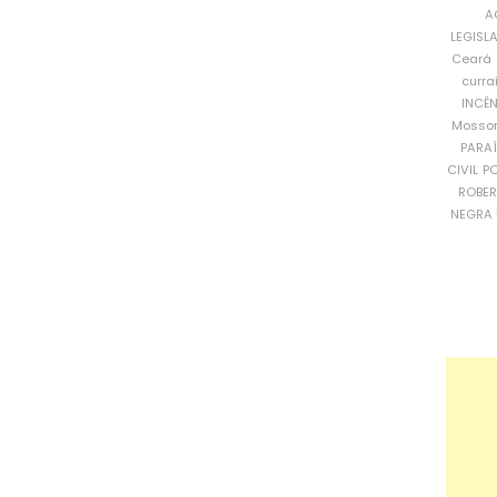
A
LEGISL
Ceará
curra
INCÊ
Mosso
PARA
CIVIL
PO
ROBE
NEGRA 