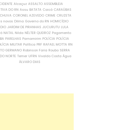
CIDENTE
Alcaçuz
ASSALTO
ASSEMBLEIA
ATIVA DO RN
Assu
BATATA
Caicó
CARAÚBAS
CHUVA
CORONEL AZEVEDO
CRIME
CRUZETA
is novos
Dilma
Governo do RN
HOMICÍDIO
NDIO
JARDIM DE PIRANHAS
JUCURUTU
LULA
ró
NATAL
Nilda
NÉLTER QUEIROZ
Pagamento
ÍBA
PARELHAS
Parnamirim
POLÍCIA
POLÍCIA
LÍCIA MILITAR
Política
PRF
RAFAEL MOTTA
RN
RTO GERMANO
Robinson Faria
Roubo
SERRA
DO NORTE
Temer
UFRN
Vivaldo Costa
Água
ÁLVARO DIAS