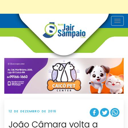
T
o
g
g
l
e
n
a
v
i
g
a
t
i
o
n
12 DE DEZEMBRO DE 2016
João Câmara volta a