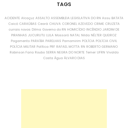
TAGS
ACIDENTE
Alcaçuz
ASSALTO
ASSEMBLEIA LEGISLATIVA DO RN
Assu
BATATA
Caicó
CARAÚBAS
Ceará
CHUVA
CORONEL AZEVEDO
CRIME
CRUZETA
currais novos
Dilma
Governo do RN
HOMICÍDIO
INCÊNDIO
JARDIM DE
PIRANHAS
JUCURUTU
LULA
Mossoró
NATAL
Nilda
NÉLTER QUEIROZ
Pagamento
PARAÍBA
PARELHAS
Parnamirim
POLÍCIA
POLÍCIA CIVIL
POLÍCIA MILITAR
Política
PRF
RAFAEL MOTTA
RN
ROBERTO GERMANO
Robinson Faria
Roubo
SERRA NEGRA DO NORTE
Temer
UFRN
Vivaldo
Costa
Água
ÁLVARO DIAS