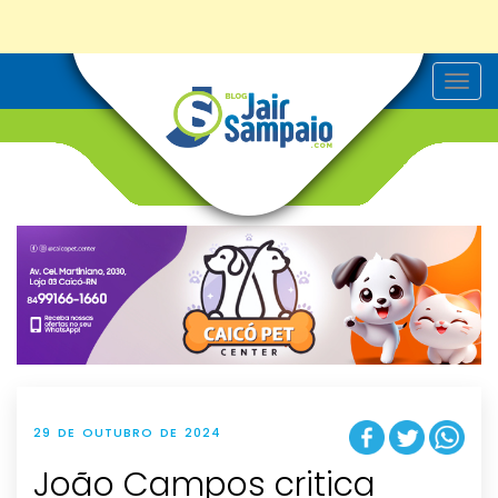
T
o
g
g
l
e
n
a
v
i
g
a
t
i
o
n
29 DE OUTUBRO DE 2024
João Campos critica