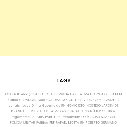
TAGS
ACIDENTE
Alcaçuz
ASSALTO
ASSEMBLEIA LEGISLATIVA DO RN
Assu
BATATA
Caicó
CARAÚBAS
Ceará
CHUVA
CORONEL AZEVEDO
CRIME
CRUZETA
currais novos
Dilma
Governo do RN
HOMICÍDIO
INCÊNDIO
JARDIM DE
PIRANHAS
JUCURUTU
LULA
Mossoró
NATAL
Nilda
NÉLTER QUEIROZ
Pagamento
PARAÍBA
PARELHAS
Parnamirim
POLÍCIA
POLÍCIA CIVIL
POLÍCIA MILITAR
Política
PRF
RAFAEL MOTTA
RN
ROBERTO GERMANO