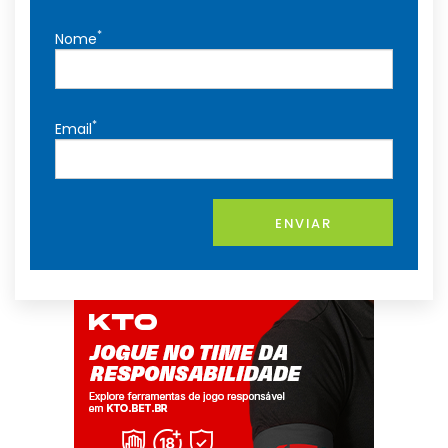
*
Nome
*
Email
ENVIAR