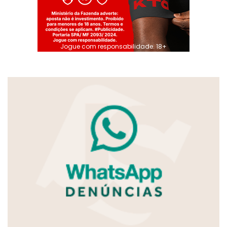
Jogue com responsabilidade. 18+