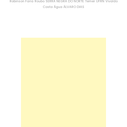
Robinson Faria
Roubo
SERRA NEGRA DO NORTE
Temer
UFRN
Vivaldo
Costa
Água
ÁLVARO DIAS