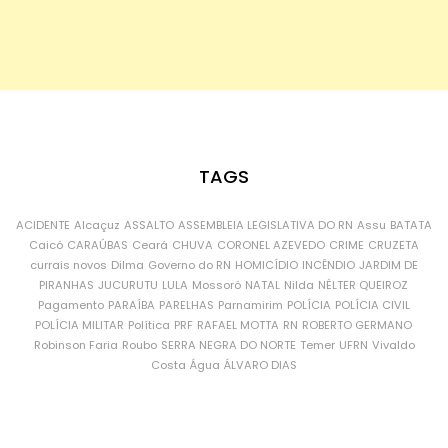
TAGS
ACIDENTE
Alcaçuz
ASSALTO
ASSEMBLEIA LEGISLATIVA DO RN
Assu
BATATA
Caicó
CARAÚBAS
Ceará
CHUVA
CORONEL AZEVEDO
CRIME
CRUZETA
currais novos
Dilma
Governo do RN
HOMICÍDIO
INCÊNDIO
JARDIM DE
PIRANHAS
JUCURUTU
LULA
Mossoró
NATAL
Nilda
NÉLTER QUEIROZ
Pagamento
PARAÍBA
PARELHAS
Parnamirim
POLÍCIA
POLÍCIA CIVIL
POLÍCIA MILITAR
Política
PRF
RAFAEL MOTTA
RN
ROBERTO GERMANO
Robinson Faria
Roubo
SERRA NEGRA DO NORTE
Temer
UFRN
Vivaldo
Costa
Água
ÁLVARO DIAS