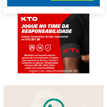
Jogue com responsabilidade. 18+