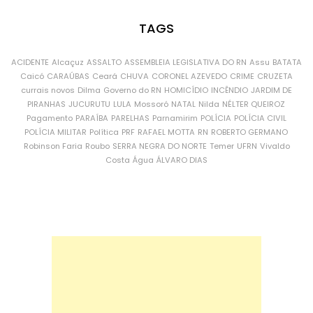
TAGS
ACIDENTE
Alcaçuz
ASSALTO
ASSEMBLEIA LEGISLATIVA DO RN
Assu
BATATA
Caicó
CARAÚBAS
Ceará
CHUVA
CORONEL AZEVEDO
CRIME
CRUZETA
currais novos
Dilma
Governo do RN
HOMICÍDIO
INCÊNDIO
JARDIM DE
PIRANHAS
JUCURUTU
LULA
Mossoró
NATAL
Nilda
NÉLTER QUEIROZ
Pagamento
PARAÍBA
PARELHAS
Parnamirim
POLÍCIA
POLÍCIA CIVIL
POLÍCIA MILITAR
Política
PRF
RAFAEL MOTTA
RN
ROBERTO GERMANO
Robinson Faria
Roubo
SERRA NEGRA DO NORTE
Temer
UFRN
Vivaldo
Costa
Água
ÁLVARO DIAS