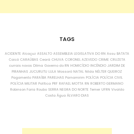
TAGS
ACIDENTE
Alcaçuz
ASSALTO
ASSEMBLEIA LEGISLATIVA DO RN
Assu
BATATA
Caicó
CARAÚBAS
Ceará
CHUVA
CORONEL AZEVEDO
CRIME
CRUZETA
currais novos
Dilma
Governo do RN
HOMICÍDIO
INCÊNDIO
JARDIM DE
PIRANHAS
JUCURUTU
LULA
Mossoró
NATAL
Nilda
NÉLTER QUEIROZ
Pagamento
PARAÍBA
PARELHAS
Parnamirim
POLÍCIA
POLÍCIA CIVIL
POLÍCIA MILITAR
Política
PRF
RAFAEL MOTTA
RN
ROBERTO GERMANO
Robinson Faria
Roubo
SERRA NEGRA DO NORTE
Temer
UFRN
Vivaldo
Costa
Água
ÁLVARO DIAS