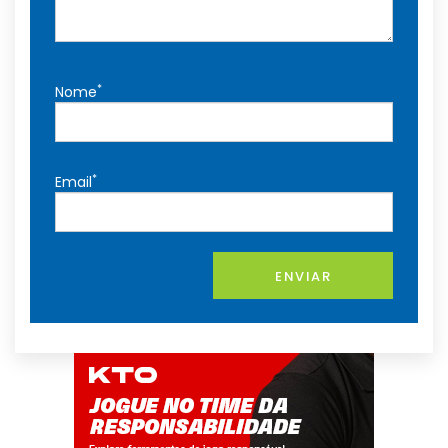
*
Nome
*
Email
ENVIAR