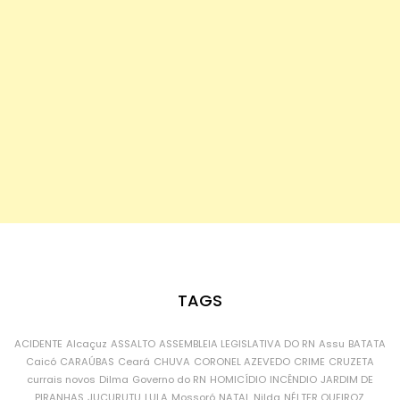
TAGS
ACIDENTE
Alcaçuz
ASSALTO
ASSEMBLEIA LEGISLATIVA DO RN
Assu
BATATA
Caicó
CARAÚBAS
Ceará
CHUVA
CORONEL AZEVEDO
CRIME
CRUZETA
currais novos
Dilma
Governo do RN
HOMICÍDIO
INCÊNDIO
JARDIM DE
PIRANHAS
JUCURUTU
LULA
Mossoró
NATAL
Nilda
NÉLTER QUEIROZ