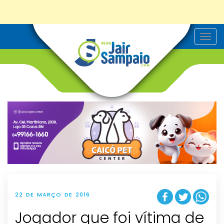
T
o
g
g
l
e
n
a
v
i
g
a
t
i
o
n
22 DE MARÇO DE 2016
Jogador que foi vítima de