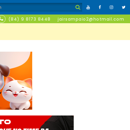
(84) 9 8173 8448
jairsampaio2@hotmail.com