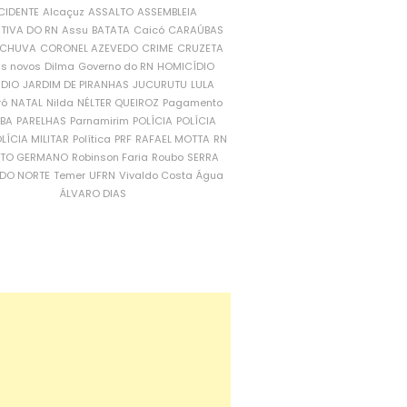
CIDENTE
Alcaçuz
ASSALTO
ASSEMBLEIA
ATIVA DO RN
Assu
BATATA
Caicó
CARAÚBAS
CHUVA
CORONEL AZEVEDO
CRIME
CRUZETA
is novos
Dilma
Governo do RN
HOMICÍDIO
NDIO
JARDIM DE PIRANHAS
JUCURUTU
LULA
ró
NATAL
Nilda
NÉLTER QUEIROZ
Pagamento
ÍBA
PARELHAS
Parnamirim
POLÍCIA
POLÍCIA
LÍCIA MILITAR
Política
PRF
RAFAEL MOTTA
RN
RTO GERMANO
Robinson Faria
Roubo
SERRA
DO NORTE
Temer
UFRN
Vivaldo Costa
Água
ÁLVARO DIAS