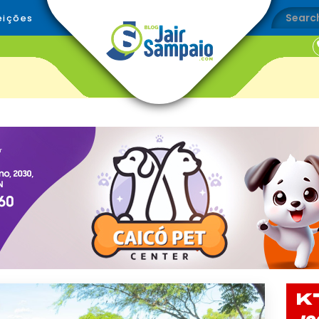
eições