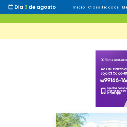
Dia
9
de agosto
Início
Classificados
El