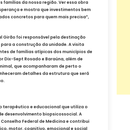
s famílias da nossa região. Ver essa obra
sperança e mostra que investimentos bem
ados concretos para quem mais precisa”,
l Girão foi responsável pela destinação
s para a construção da unidade. A visita
tes de famílias atípicas dos municípios de
r Dix-Sept Rosado e Baraúna, além de
animal, que acompanharam de perto o
nheceram detalhes da estrutura que será
ão.
 terapêutico e educacional que utiliza o
e desenvolvimento biopsicossocial. A
 Conselho Federal de Medicina e contribui
ico, motor, cognitivo, emocional e social