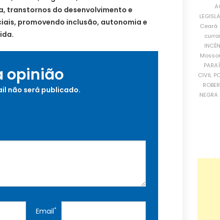
A
a, transtornos do desenvolvimento e
LEGISL
iais, promovendo inclusão, autonomia e
Ceará
ida.
curra
INCÊ
Mosso
PARA
a opinião
CIVIL
PO
ROBE
il não será publicado.
NEGRA 
*
Email