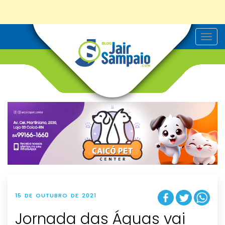
T
o
g
g
l
e
n
a
v
i
g
a
t
i
o
n
15 DE OUTUBRO DE 2021
Jornada das Águas vai