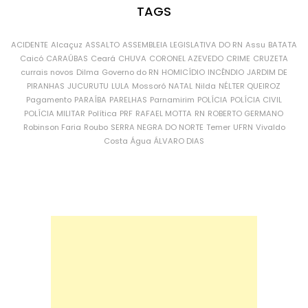
TAGS
ACIDENTE
Alcaçuz
ASSALTO
ASSEMBLEIA LEGISLATIVA DO RN
Assu
BATATA
Caicó
CARAÚBAS
Ceará
CHUVA
CORONEL AZEVEDO
CRIME
CRUZETA
currais novos
Dilma
Governo do RN
HOMICÍDIO
INCÊNDIO
JARDIM DE
PIRANHAS
JUCURUTU
LULA
Mossoró
NATAL
Nilda
NÉLTER QUEIROZ
Pagamento
PARAÍBA
PARELHAS
Parnamirim
POLÍCIA
POLÍCIA CIVIL
POLÍCIA MILITAR
Política
PRF
RAFAEL MOTTA
RN
ROBERTO GERMANO
Robinson Faria
Roubo
SERRA NEGRA DO NORTE
Temer
UFRN
Vivaldo
Costa
Água
ÁLVARO DIAS