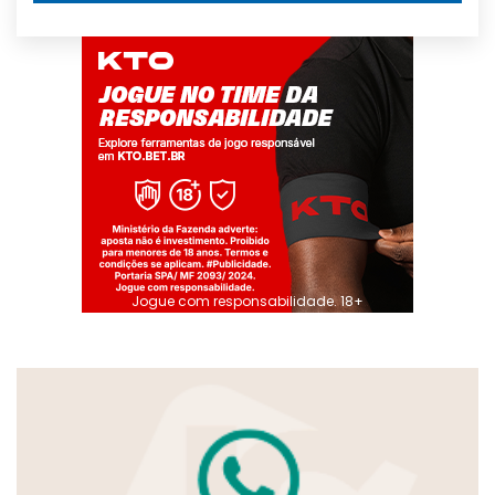
Jogue com responsabilidade. 18+