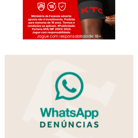
Jogue com responsabilidade. 18+