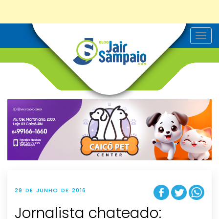
T
o
g
g
l
e
n
a
v
i
g
a
t
i
o
n
29 DE JUNHO DE 2016
Jornalista chateado: