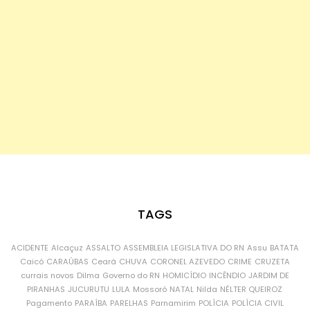
TAGS
ACIDENTE
Alcaçuz
ASSALTO
ASSEMBLEIA LEGISLATIVA DO RN
Assu
BATATA
Caicó
CARAÚBAS
Ceará
CHUVA
CORONEL AZEVEDO
CRIME
CRUZETA
currais novos
Dilma
Governo do RN
HOMICÍDIO
INCÊNDIO
JARDIM DE
PIRANHAS
JUCURUTU
LULA
Mossoró
NATAL
Nilda
NÉLTER QUEIROZ
Pagamento
PARAÍBA
PARELHAS
Parnamirim
POLÍCIA
POLÍCIA CIVIL