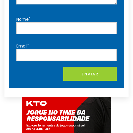
*
Nome
*
Email
ENVIAR