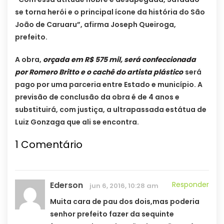
se torna herói e o principal ícone da história do São
João de Caruaru”, afirma Joseph Queiroga,
prefeito.
A obra,
orçada em R$ 575 mil, será confeccionada
por Romero Britto e o cachê do artista plástico
será
pago por uma parceria entre Estado e município. A
previsão de conclusão da obra é de 4 anos e
substituirá, com justiça, a ultrapassada estátua de
Luiz Gonzaga que ali se encontra.
1
Comentário
Ederson
Responder
jun 6, 2016, 10:28 am
Muita cara de pau dos dois,mas poderia
senhor prefeito fazer da sequinte