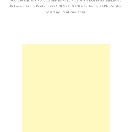
POLÍCIA MILITAR
Política
PRF
RAFAEL MOTTA
RN
ROBERTO GERMANO
Robinson Faria
Roubo
SERRA NEGRA DO NORTE
Temer
UFRN
Vivaldo
Costa
Água
ÁLVARO DIAS