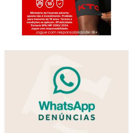
Jogue com responsabilidade. 18+