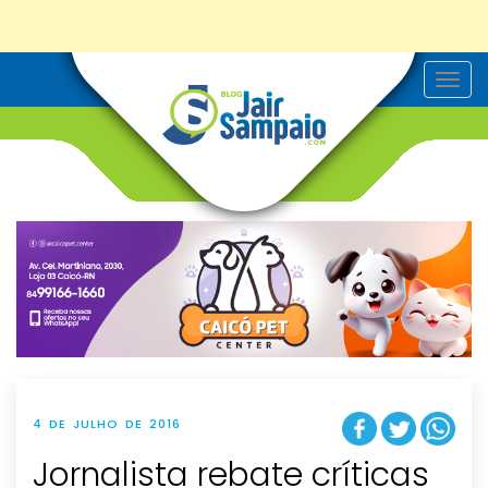
T
o
g
g
l
e
n
a
v
i
g
a
t
i
o
n
4 DE JULHO DE 2016
Jornalista rebate críticas