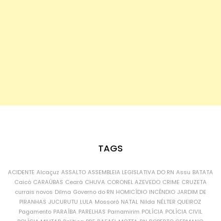
TAGS
ACIDENTE
Alcaçuz
ASSALTO
ASSEMBLEIA LEGISLATIVA DO RN
Assu
BATATA
Caicó
CARAÚBAS
Ceará
CHUVA
CORONEL AZEVEDO
CRIME
CRUZETA
currais novos
Dilma
Governo do RN
HOMICÍDIO
INCÊNDIO
JARDIM DE
PIRANHAS
JUCURUTU
LULA
Mossoró
NATAL
Nilda
NÉLTER QUEIROZ
Pagamento
PARAÍBA
PARELHAS
Parnamirim
POLÍCIA
POLÍCIA CIVIL