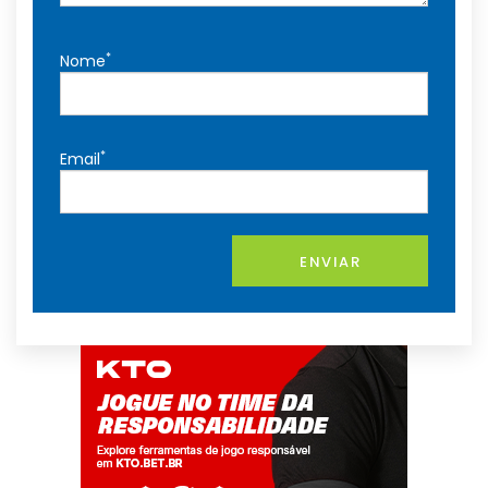
*
Nome
*
Email
ENVIAR