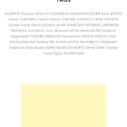
ACIDENTE
Alcaçuz
ASSALTO
ASSEMBLEIA LEGISLATIVA DO RN
Assu
BATATA
Caicó
CARAÚBAS
Ceará
CHUVA
CORONEL AZEVEDO
CRIME
CRUZETA
currais novos
Dilma
Governo do RN
HOMICÍDIO
INCÊNDIO
JARDIM DE
PIRANHAS
JUCURUTU
LULA
Mossoró
NATAL
Nilda
NÉLTER QUEIROZ
Pagamento
PARAÍBA
PARELHAS
Parnamirim
POLÍCIA
POLÍCIA CIVIL
POLÍCIA MILITAR
Política
PRF
RAFAEL MOTTA
RN
ROBERTO GERMANO
Robinson Faria
Roubo
SERRA NEGRA DO NORTE
Temer
UFRN
Vivaldo
Costa
Água
ÁLVARO DIAS