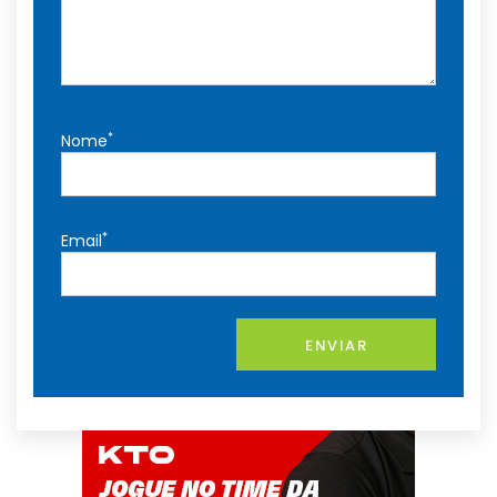
*
Nome
*
Email
ENVIAR