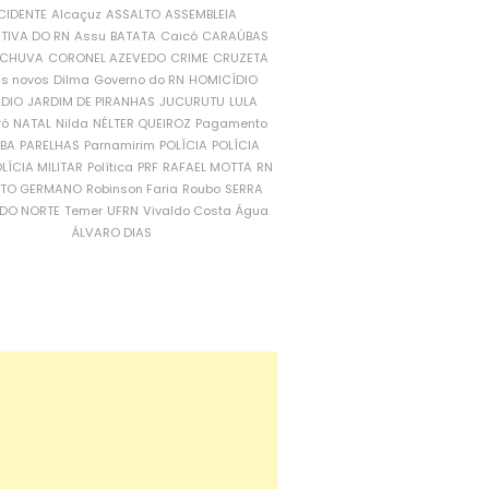
CIDENTE
Alcaçuz
ASSALTO
ASSEMBLEIA
ATIVA DO RN
Assu
BATATA
Caicó
CARAÚBAS
CHUVA
CORONEL AZEVEDO
CRIME
CRUZETA
is novos
Dilma
Governo do RN
HOMICÍDIO
NDIO
JARDIM DE PIRANHAS
JUCURUTU
LULA
ró
NATAL
Nilda
NÉLTER QUEIROZ
Pagamento
ÍBA
PARELHAS
Parnamirim
POLÍCIA
POLÍCIA
LÍCIA MILITAR
Política
PRF
RAFAEL MOTTA
RN
RTO GERMANO
Robinson Faria
Roubo
SERRA
DO NORTE
Temer
UFRN
Vivaldo Costa
Água
ÁLVARO DIAS