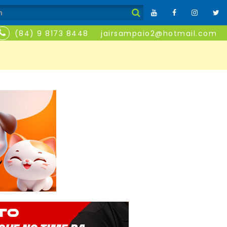
(84) 9 8173 8448
jairsampaio2@hotmail.com