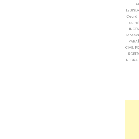
A
LEGISL
Ceará
curra
INCÊ
Mosso
PARA
CIVIL
PO
ROBE
NEGRA 