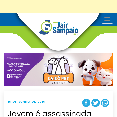
T
o
g
g
l
e
n
a
v
i
g
a
t
i
o
n
15 DE JUNHO DE 2016
Jovem é assassinada