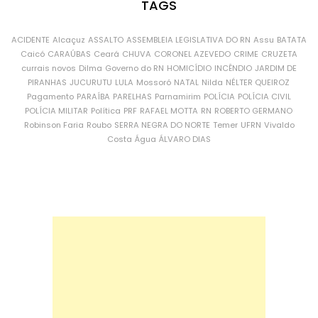
TAGS
ACIDENTE
Alcaçuz
ASSALTO
ASSEMBLEIA LEGISLATIVA DO RN
Assu
BATATA
Caicó
CARAÚBAS
Ceará
CHUVA
CORONEL AZEVEDO
CRIME
CRUZETA
currais novos
Dilma
Governo do RN
HOMICÍDIO
INCÊNDIO
JARDIM DE
PIRANHAS
JUCURUTU
LULA
Mossoró
NATAL
Nilda
NÉLTER QUEIROZ
Pagamento
PARAÍBA
PARELHAS
Parnamirim
POLÍCIA
POLÍCIA CIVIL
POLÍCIA MILITAR
Política
PRF
RAFAEL MOTTA
RN
ROBERTO GERMANO
Robinson Faria
Roubo
SERRA NEGRA DO NORTE
Temer
UFRN
Vivaldo
Costa
Água
ÁLVARO DIAS