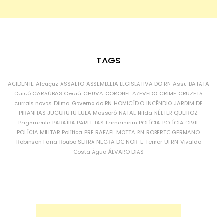
TAGS
ACIDENTE
Alcaçuz
ASSALTO
ASSEMBLEIA LEGISLATIVA DO RN
Assu
BATATA
Caicó
CARAÚBAS
Ceará
CHUVA
CORONEL AZEVEDO
CRIME
CRUZETA
currais novos
Dilma
Governo do RN
HOMICÍDIO
INCÊNDIO
JARDIM DE
PIRANHAS
JUCURUTU
LULA
Mossoró
NATAL
Nilda
NÉLTER QUEIROZ
Pagamento
PARAÍBA
PARELHAS
Parnamirim
POLÍCIA
POLÍCIA CIVIL
POLÍCIA MILITAR
Política
PRF
RAFAEL MOTTA
RN
ROBERTO GERMANO
Robinson Faria
Roubo
SERRA NEGRA DO NORTE
Temer
UFRN
Vivaldo
Costa
Água
ÁLVARO DIAS