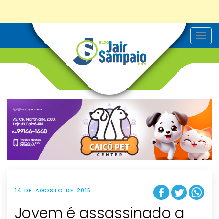
T
o
g
g
l
e
n
a
v
i
g
a
t
i
o
n
14 DE AGOSTO DE 2015
Jovem é assassinado a