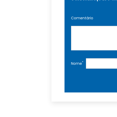
Comentário
*
Nome