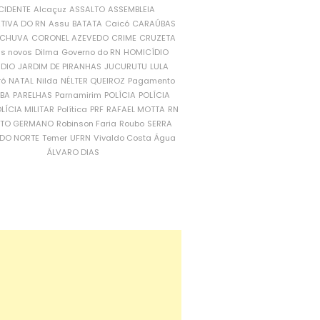
CIDENTE
Alcaçuz
ASSALTO
ASSEMBLEIA
ATIVA DO RN
Assu
BATATA
Caicó
CARAÚBAS
CHUVA
CORONEL AZEVEDO
CRIME
CRUZETA
is novos
Dilma
Governo do RN
HOMICÍDIO
NDIO
JARDIM DE PIRANHAS
JUCURUTU
LULA
ró
NATAL
Nilda
NÉLTER QUEIROZ
Pagamento
ÍBA
PARELHAS
Parnamirim
POLÍCIA
POLÍCIA
LÍCIA MILITAR
Política
PRF
RAFAEL MOTTA
RN
RTO GERMANO
Robinson Faria
Roubo
SERRA
DO NORTE
Temer
UFRN
Vivaldo Costa
Água
ÁLVARO DIAS