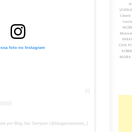
A
LEGISL
Ceará
curra
INCÊ
Mosso
PARA
CIVIL
PO
essa foto no Instagram
ROBE
NEGRA 
da por Blog Jair Sampaio (@blogjairsampaio_)