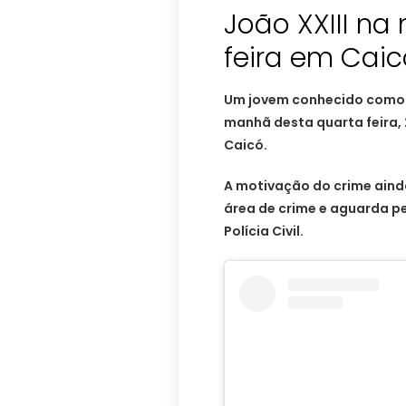
João XXIII n
feira em Caic
Um jovem conhecido como L
manhã desta quarta feira, 2
Caicó.
A motivação do crime ainda
área de crime e aguarda per
Polícia Civil.