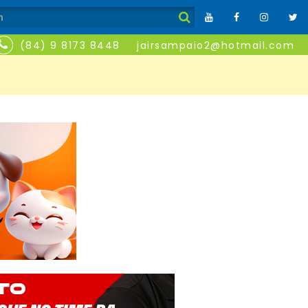
(84) 9 8173 8448
jairsampaio2@hotmail.com