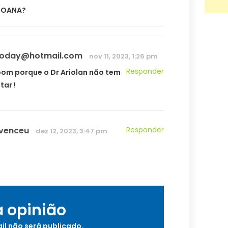
JOANA?
ioday@hotmail.com
nov 11, 2023, 1:26 pm
Responder
bom porque o Dr Ariolan não tem
tar !
venceu
Responder
dez 12, 2023, 3:47 pm
a opinião
il não será publicado.