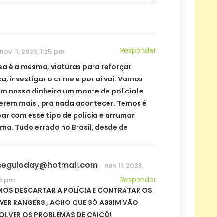
Responder
nov 11, 2023, 1:25 pm
sa é a mesma, viaturas para reforçar
, investigar o crime e por aí vai. Vamos
m nosso dinheiro um monte de policial e
erem mais , pra nada acontecer. Temos é
ar com esse tipo de polícia e arrumar
rma. Tudo errado no Brasil, desde de
seguioday@hotmail.com
nov 11, 2023,
Responder
8 pm
OS DESCARTAR A POLÍCIA E CONTRATAR OS
ER RANGERS , ACHO QUE SÓ ASSIM VÃO
OLVER OS PROBLEMAS DE CAICÓ!