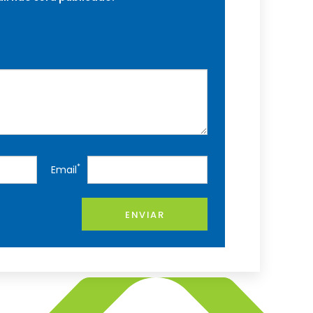
*
Email
ENVIAR