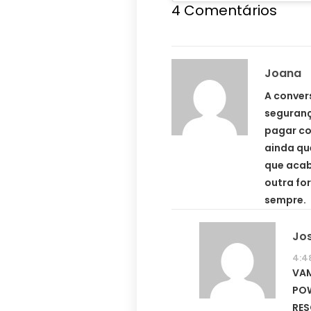
4 Comentários
Joana
A conver
segurança
pagar co
ainda qu
que acab
outra fo
sempre.
Jo
4:4
VAM
POW
RES