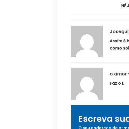
NÉ 
Josegu
Assim é 
como sol
o amor 
Faz o L
Escreva su
O seu endereço de e-ma