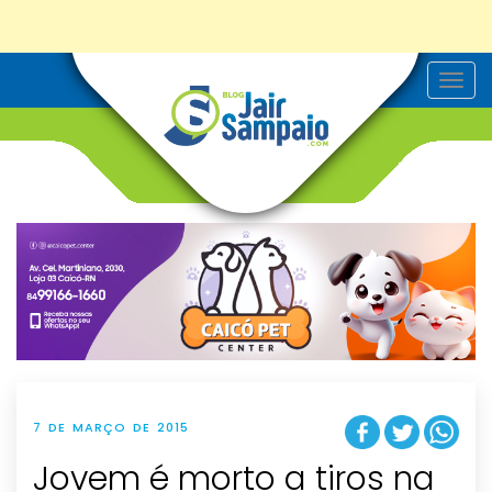
T
o
g
g
l
e
n
a
v
i
g
a
t
i
o
n
7 DE MARÇO DE 2015
Jovem é morto a tiros na