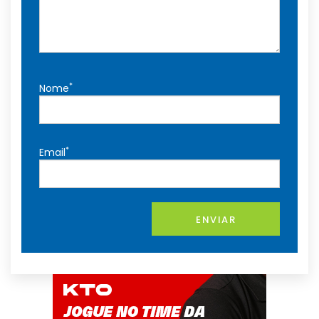
*
Nome
*
Email
ENVIAR