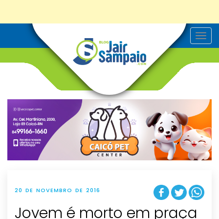
T
o
g
g
l
e
n
a
v
i
g
a
t
i
o
n
20 DE NOVEMBRO DE 2016
Jovem é morto em praça