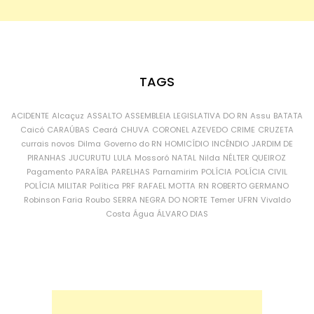
TAGS
ACIDENTE
Alcaçuz
ASSALTO
ASSEMBLEIA LEGISLATIVA DO RN
Assu
BATATA
Caicó
CARAÚBAS
Ceará
CHUVA
CORONEL AZEVEDO
CRIME
CRUZETA
currais novos
Dilma
Governo do RN
HOMICÍDIO
INCÊNDIO
JARDIM DE
PIRANHAS
JUCURUTU
LULA
Mossoró
NATAL
Nilda
NÉLTER QUEIROZ
Pagamento
PARAÍBA
PARELHAS
Parnamirim
POLÍCIA
POLÍCIA CIVIL
POLÍCIA MILITAR
Política
PRF
RAFAEL MOTTA
RN
ROBERTO GERMANO
Robinson Faria
Roubo
SERRA NEGRA DO NORTE
Temer
UFRN
Vivaldo
Costa
Água
ÁLVARO DIAS