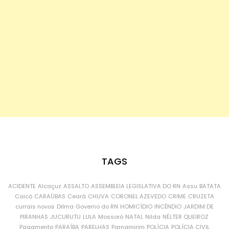
TAGS
ACIDENTE
Alcaçuz
ASSALTO
ASSEMBLEIA LEGISLATIVA DO RN
Assu
BATATA
Caicó
CARAÚBAS
Ceará
CHUVA
CORONEL AZEVEDO
CRIME
CRUZETA
currais novos
Dilma
Governo do RN
HOMICÍDIO
INCÊNDIO
JARDIM DE
PIRANHAS
JUCURUTU
LULA
Mossoró
NATAL
Nilda
NÉLTER QUEIROZ
Pagamento
PARAÍBA
PARELHAS
Parnamirim
POLÍCIA
POLÍCIA CIVIL