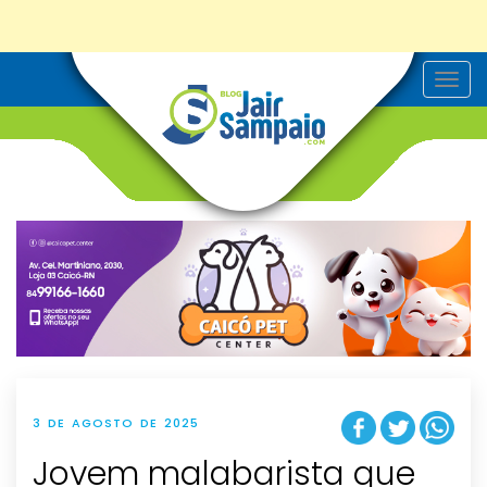
T
o
g
g
l
e
n
a
v
i
g
a
t
i
o
n
3 DE AGOSTO DE 2025
Jovem malabarista que