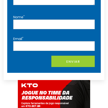
*
Nome
*
Email
ENVIAR