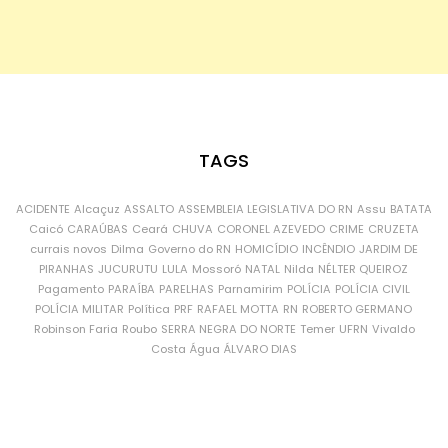
TAGS
ACIDENTE
Alcaçuz
ASSALTO
ASSEMBLEIA LEGISLATIVA DO RN
Assu
BATATA
Caicó
CARAÚBAS
Ceará
CHUVA
CORONEL AZEVEDO
CRIME
CRUZETA
currais novos
Dilma
Governo do RN
HOMICÍDIO
INCÊNDIO
JARDIM DE
PIRANHAS
JUCURUTU
LULA
Mossoró
NATAL
Nilda
NÉLTER QUEIROZ
Pagamento
PARAÍBA
PARELHAS
Parnamirim
POLÍCIA
POLÍCIA CIVIL
POLÍCIA MILITAR
Política
PRF
RAFAEL MOTTA
RN
ROBERTO GERMANO
Robinson Faria
Roubo
SERRA NEGRA DO NORTE
Temer
UFRN
Vivaldo
Costa
Água
ÁLVARO DIAS