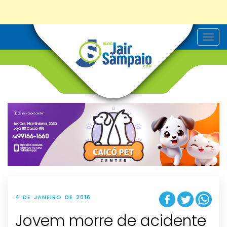
T
o
g
g
l
e
n
a
v
i
g
a
t
i
o
n
4 DE JANEIRO DE 2016
Jovem morre de acidente