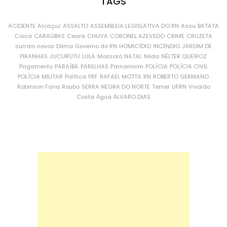
TAGS
ACIDENTE
Alcaçuz
ASSALTO
ASSEMBLEIA LEGISLATIVA DO RN
Assu
BATATA
Caicó
CARAÚBAS
Ceará
CHUVA
CORONEL AZEVEDO
CRIME
CRUZETA
currais novos
Dilma
Governo do RN
HOMICÍDIO
INCÊNDIO
JARDIM DE
PIRANHAS
JUCURUTU
LULA
Mossoró
NATAL
Nilda
NÉLTER QUEIROZ
Pagamento
PARAÍBA
PARELHAS
Parnamirim
POLÍCIA
POLÍCIA CIVIL
POLÍCIA MILITAR
Política
PRF
RAFAEL MOTTA
RN
ROBERTO GERMANO
Robinson Faria
Roubo
SERRA NEGRA DO NORTE
Temer
UFRN
Vivaldo
Costa
Água
ÁLVARO DIAS