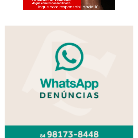
Jogue com responsabilidade. 18+