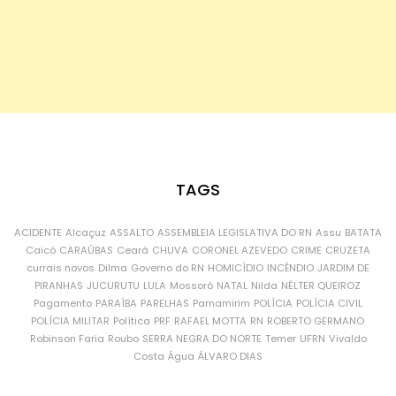
TAGS
ACIDENTE
Alcaçuz
ASSALTO
ASSEMBLEIA LEGISLATIVA DO RN
Assu
BATATA
Caicó
CARAÚBAS
Ceará
CHUVA
CORONEL AZEVEDO
CRIME
CRUZETA
currais novos
Dilma
Governo do RN
HOMICÍDIO
INCÊNDIO
JARDIM DE
PIRANHAS
JUCURUTU
LULA
Mossoró
NATAL
Nilda
NÉLTER QUEIROZ
Pagamento
PARAÍBA
PARELHAS
Parnamirim
POLÍCIA
POLÍCIA CIVIL
POLÍCIA MILITAR
Política
PRF
RAFAEL MOTTA
RN
ROBERTO GERMANO
Robinson Faria
Roubo
SERRA NEGRA DO NORTE
Temer
UFRN
Vivaldo
Costa
Água
ÁLVARO DIAS