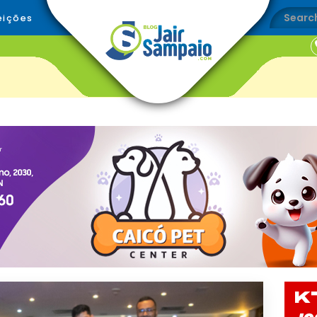
eições