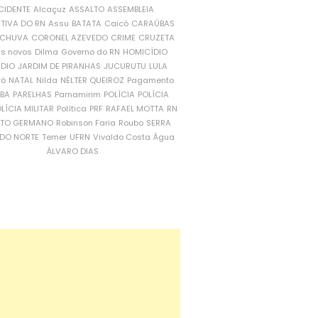
CIDENTE
Alcaçuz
ASSALTO
ASSEMBLEIA
ATIVA DO RN
Assu
BATATA
Caicó
CARAÚBAS
CHUVA
CORONEL AZEVEDO
CRIME
CRUZETA
is novos
Dilma
Governo do RN
HOMICÍDIO
NDIO
JARDIM DE PIRANHAS
JUCURUTU
LULA
ró
NATAL
Nilda
NÉLTER QUEIROZ
Pagamento
ÍBA
PARELHAS
Parnamirim
POLÍCIA
POLÍCIA
LÍCIA MILITAR
Política
PRF
RAFAEL MOTTA
RN
RTO GERMANO
Robinson Faria
Roubo
SERRA
DO NORTE
Temer
UFRN
Vivaldo Costa
Água
ÁLVARO DIAS