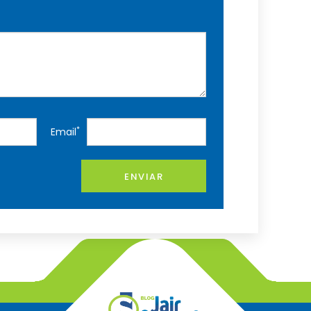
*
Email
ENVIAR