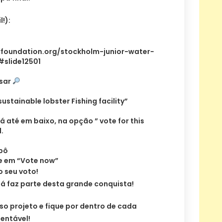
!):
foundation.org/stockholm-junior-water-
slide12501
isar
ustainable lobster Fishing facility”
á até em baixo, na opção ” vote for this
.
bô
ue em “Vote now”
o seu voto!
á faz parte desta grande conquista!
o projeto e fique por dentro de cada
entável!