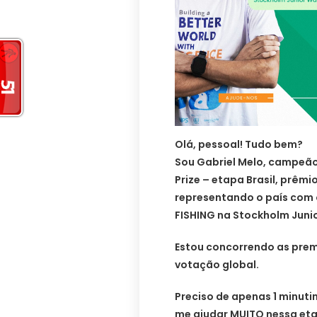
Olá, pessoal! Tudo bem?
Sou Gabriel Melo, campeão
Prize – etapa Brasil, prêmi
representando o país com 
FISHING na Stockholm Junio
Estou concorrendo as prem
votação global.
Preciso de apenas 1 minuti
me ajudar MUITO nessa etap