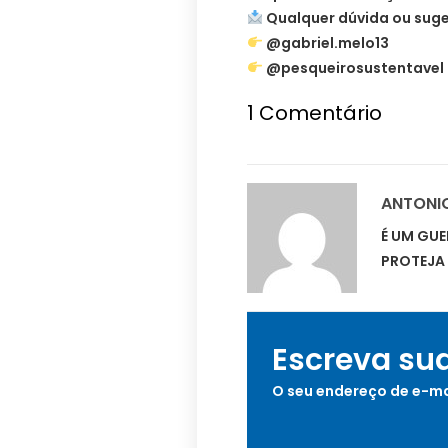
Qualquer dúvida ou suges
@gabriel.melo13
@pesqueirosustentavel
1
Comentário
ANTONI
É UM GUE
PROTEJA 
Escreva su
O seu endereço de e-ma