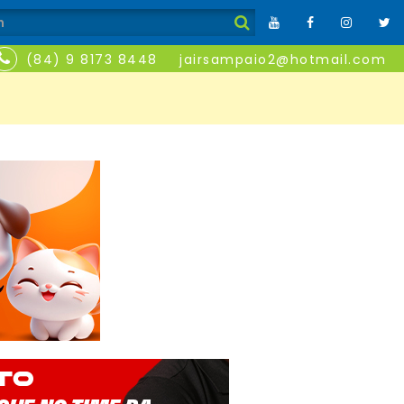
(84) 9 8173 8448
jairsampaio2@hotmail.com