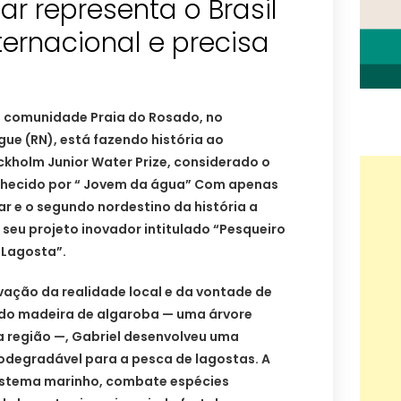
r representa o Brasil
ernacional e precisa
a comunidade Praia do Rosado, no
ue (RN), está fazendo história ao
ockholm Junior Water Prize, considerado o
nhecido por “ Jovem da água” Com apenas
uar e o segundo nordestino da história a
seu projeto inovador intitulado “Pesqueiro
 Lagosta”.
vação da realidade local e da vontade de
ando madeira de algaroba — uma árvore
 região —, Gabriel desenvolveu uma
iodegradável para a pesca de lagostas. A
istema marinho, combate espécies