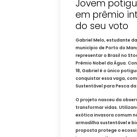
Jovem potigua
em prêmio int
do seu voto
Gabriel Melo, estudante d
município de Porto do Mang
representar o Brasil no St
Prêmio Nobel da Água. Co
18, Gabriel é o único potig
conquistar essa vaga, com 
Sustentável para Pesca da
O projeto nasceu da obser
transformar vidas. Utiliz
exótica invasora comum na
armadilha sustentável e b
proposta protege o ecoss