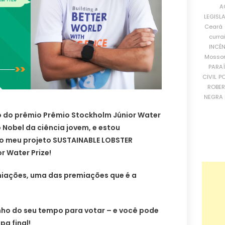
A
LEGISL
Ceará
curra
INCÊ
Mosso
PARA
CIVIL
PO
ROBE
NEGRA 
 do prêmio Prêmio Stockholm Júnior Water
o Nobel da ciência jovem, e estou
o meu projeto SUSTAINABLE LOBSTER
r Water Prize!
iações, uma das premiações que é a
nho do seu tempo para votar – e você pode
a final!