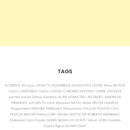
TAGS
ACIDENTE
Alcaçuz
ASSALTO
ASSEMBLEIA LEGISLATIVA DO RN
Assu
BATATA
Caicó
CARAÚBAS
Ceará
CHUVA
CORONEL AZEVEDO
CRIME
CRUZETA
currais novos
Dilma
Governo do RN
HOMICÍDIO
INCÊNDIO
JARDIM DE
PIRANHAS
JUCURUTU
LULA
Mossoró
NATAL
Nilda
NÉLTER QUEIROZ
Pagamento
PARAÍBA
PARELHAS
Parnamirim
POLÍCIA
POLÍCIA CIVIL
POLÍCIA MILITAR
Política
PRF
RAFAEL MOTTA
RN
ROBERTO GERMANO
Robinson Faria
Roubo
SERRA NEGRA DO NORTE
Temer
UFRN
Vivaldo
Costa
Água
ÁLVARO DIAS