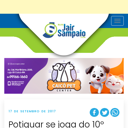
T
o
g
g
l
e
n
a
v
i
g
a
t
i
o
n
17 DE SETEMBRO DE 2017
Potiguar se joga do 10º