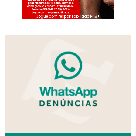
Jogue com responsabilidade. 18+