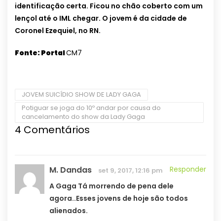
identificação certa. Ficou no chão coberto com um
lençol até o IML chegar. O jovem é da cidade de
Coronel Ezequiel, no RN.
Fonte: Portal
CM7
JOVEM SUICÍDIO SHOW DE LADY GAGA
Potiguar se joga do 10º andar por causa do
cancelamento do show da Lady Gaga
4 Comentários
M. Dandas
Responder
set 9, 2017, 12:16 pm
A Gaga Tá morrendo de pena dele
agora..Esses jovens de hoje são todos
alienados.