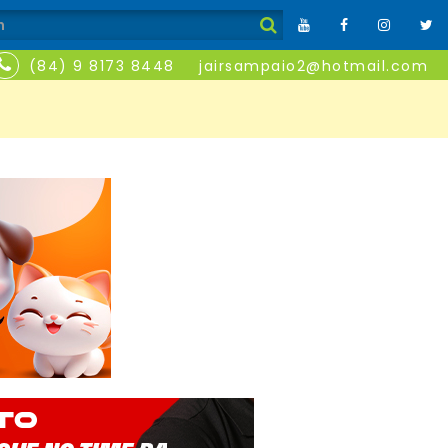
(84) 9 8173 8448
jairsampaio2@hotmail.com