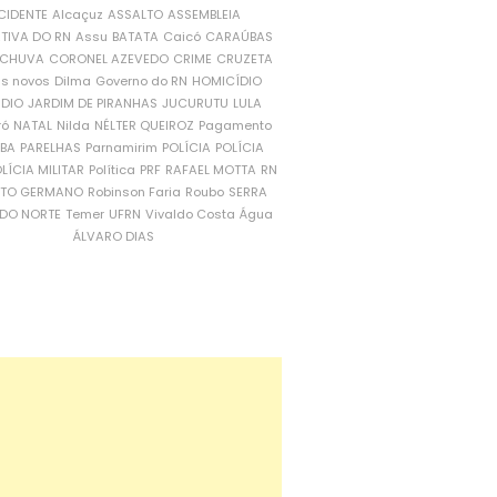
CIDENTE
Alcaçuz
ASSALTO
ASSEMBLEIA
ATIVA DO RN
Assu
BATATA
Caicó
CARAÚBAS
CHUVA
CORONEL AZEVEDO
CRIME
CRUZETA
is novos
Dilma
Governo do RN
HOMICÍDIO
NDIO
JARDIM DE PIRANHAS
JUCURUTU
LULA
ró
NATAL
Nilda
NÉLTER QUEIROZ
Pagamento
ÍBA
PARELHAS
Parnamirim
POLÍCIA
POLÍCIA
LÍCIA MILITAR
Política
PRF
RAFAEL MOTTA
RN
RTO GERMANO
Robinson Faria
Roubo
SERRA
DO NORTE
Temer
UFRN
Vivaldo Costa
Água
ÁLVARO DIAS