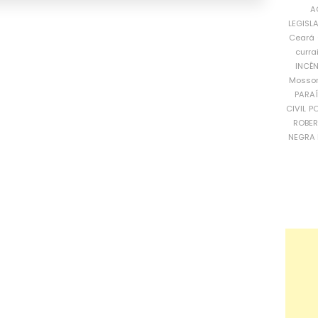
A
LEGISL
Ceará
curra
INCÊ
Mosso
PARA
CIVIL
PO
ROBE
NEGRA 