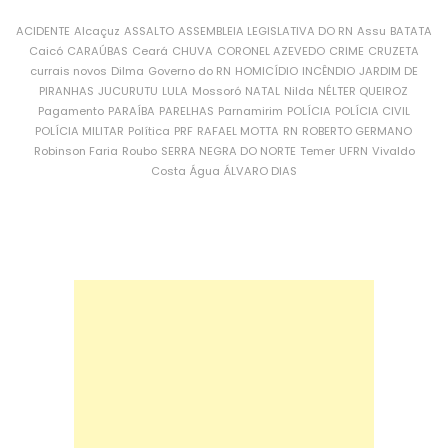
ACIDENTE
Alcaçuz
ASSALTO
ASSEMBLEIA LEGISLATIVA DO RN
Assu
BATATA
Caicó
CARAÚBAS
Ceará
CHUVA
CORONEL AZEVEDO
CRIME
CRUZETA
currais novos
Dilma
Governo do RN
HOMICÍDIO
INCÊNDIO
JARDIM DE
PIRANHAS
JUCURUTU
LULA
Mossoró
NATAL
Nilda
NÉLTER QUEIROZ
Pagamento
PARAÍBA
PARELHAS
Parnamirim
POLÍCIA
POLÍCIA CIVIL
POLÍCIA MILITAR
Política
PRF
RAFAEL MOTTA
RN
ROBERTO GERMANO
Robinson Faria
Roubo
SERRA NEGRA DO NORTE
Temer
UFRN
Vivaldo
Costa
Água
ÁLVARO DIAS