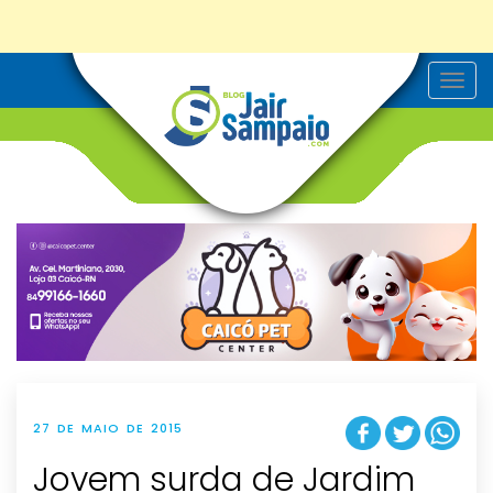
T
o
g
g
l
e
n
a
v
i
g
a
t
i
o
n
27 DE MAIO DE 2015
Jovem surda de Jardim