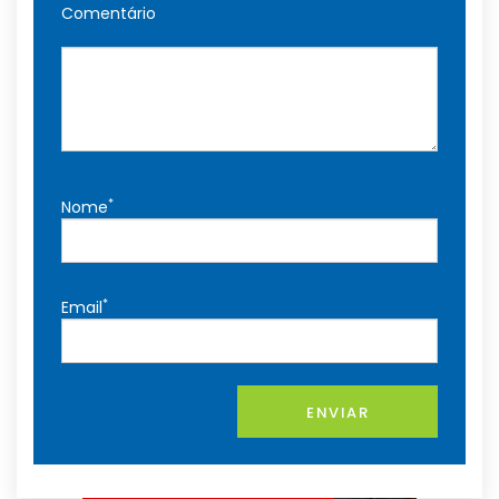
Comentário
*
Nome
*
Email
ENVIAR