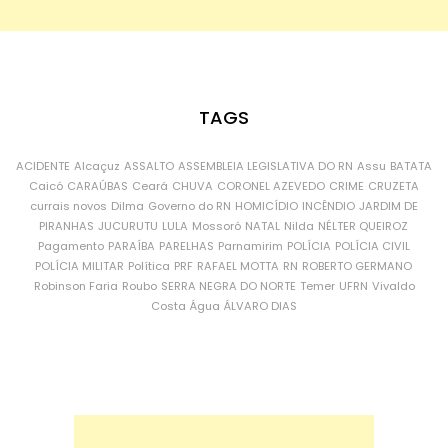
TAGS
ACIDENTE
Alcaçuz
ASSALTO
ASSEMBLEIA LEGISLATIVA DO RN
Assu
BATATA
Caicó
CARAÚBAS
Ceará
CHUVA
CORONEL AZEVEDO
CRIME
CRUZETA
currais novos
Dilma
Governo do RN
HOMICÍDIO
INCÊNDIO
JARDIM DE
PIRANHAS
JUCURUTU
LULA
Mossoró
NATAL
Nilda
NÉLTER QUEIROZ
Pagamento
PARAÍBA
PARELHAS
Parnamirim
POLÍCIA
POLÍCIA CIVIL
POLÍCIA MILITAR
Política
PRF
RAFAEL MOTTA
RN
ROBERTO GERMANO
Robinson Faria
Roubo
SERRA NEGRA DO NORTE
Temer
UFRN
Vivaldo
Costa
Água
ÁLVARO DIAS